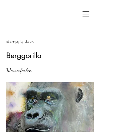
&amp;lt; Back
Berggorilla
Wasserfarben